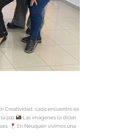
 En Creatividad, cada encuentro es
la paz.
Las imágenes lo dicen
país.
En Neuquén vivimos una