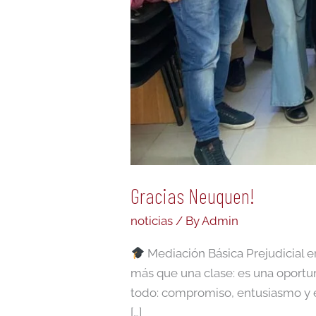
Gracias Neuquen!
noticias
/ By
Admin
Mediación Básica Prejudicial 
más que una clase: es una oportun
todo: compromiso, entusiasmo y e
[…]