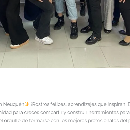
en Neuquén
¡Rostros felices, aprendizajes que inspiran!
idad para crecer, compartir y construir herramientas para 
l orgullo de formarse con los mejores profesionales del 