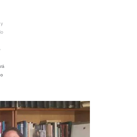
 y
do
o
ará
jo