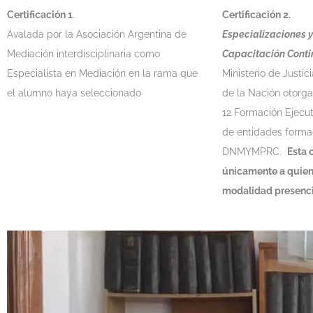
Certificación 1
.
Certificación 2.
Avalada por la Asociación Argentina de
Especializaciones y
Mediación interdisciplinaria como
Capacitación Cont
Especialista en Mediación en la rama que
Ministerio de Just
el alumno haya seleccionado
de la Nación otorga
12 Formación Ejecuti
de entidades forma
DNMYMPRC.
Esta 
únicamente a quien
modalidad presenc