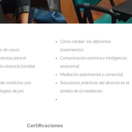
Como mediar: los diferentes
is de casos.
lineamientos.
mientas para el
Comunicación asertiva e inteligencia
a violencia familiar.
emocional.
Mediación patrimonial y comercial.
de conflictos con
Soluciones prácticas del divorcio en el
tegias de pnl.
ámbito de la mediación.
Certificaciones