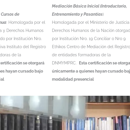
Mediación Básica Inicial (Introductorio,
 Cursos de
Entrenamiento y Pasantías
)
inua
: Homologada por el
Homologada por el Ministerio de Justicia
icia y Derechos Humanos
Derechos Humanos de la Nación otorga
do por Institución Nro.
por Institución Nro. 19 Conciliar o Nro 9
va Instituto del Registro
Ethikos Centro de Mediación del Registr
doras de la
de entidades formadoras de la
certificación se otorgará
DNMYMPRC.
Esta certificación se otorg
es hayan cursado bajo
únicamente a quienes hayan cursado ba
ial
modalidad presencial