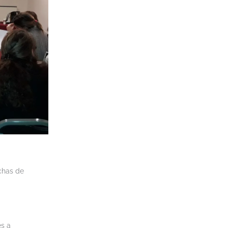
echas de
es a