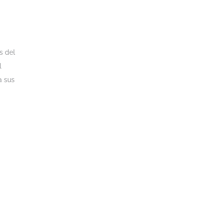
s del
l
a sus