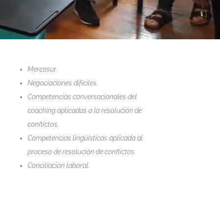
Mercosur.
Negociaciones difíciles.
Competencias conversacionales del
coaching aplicadas a la resolución de
conflictos.
Competencias lingüísticas aplicada al
proceso de resolución de conflictos.
Conciliacion laboral.