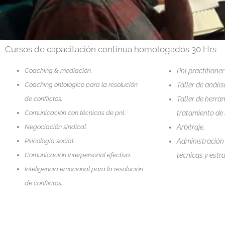
Cursos de capacitación continua homologados 30 Hrs
Coaching & mediación.
Pnl practitioner
Coaching ontologico para la resolución
Taller de anális
de conflictos.
Taller de herra
Comunicación con técnicas de pnl.
tratamiento de l
Negociación sindical.
Arbitraje.
Psicología social.
Administración 
Comunicación interpersonal efectiva.
técnicas y estra
Inteligencia emocional para la resolución
de conflictos.