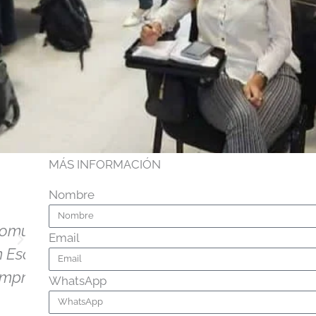
MÁS INFORMACIÓN
sional
Nombre
n
Email
PROGRAMAS
or o
WhatsApp