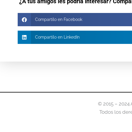
¿A tus amigos les podría interesar? Compá
Compartílo en Facebook
Compartílo en LinkedIn
© 2015 – 2024 
Todos los der