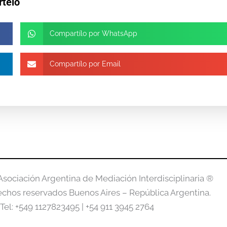
rtelo
Compartílo por WhatsApp
Compartílo por Email
Asociación Argentina de Mediación Interdisciplinaria ®
echos reservados Buenos Aires – República Argentina.
Tel: +549 1127823495 | +54 911 3945 2764