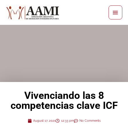
Skip
Main
to
content
Men
Vivenciando las 8
competencias clave ICF
August 17, 2021
12:33 pm
No Comments