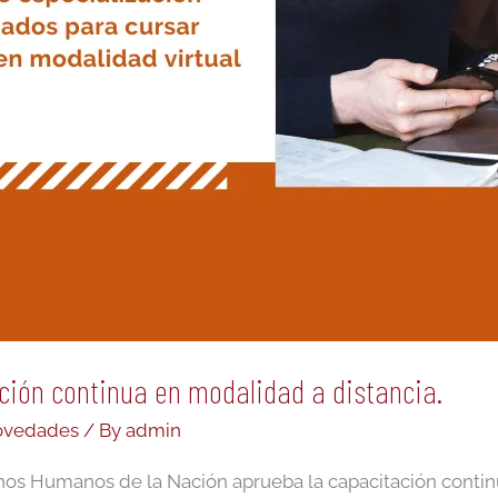
ción continua en modalidad a distancia.
Novedades
/ By
admin
chos Humanos de la Nación aprueba la capacitación continu