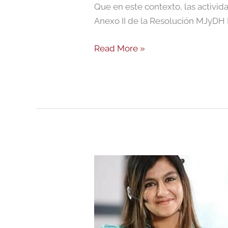
Que en este contexto, las activi
Anexo II de la Resolución MJyDH N
Read More »
Defensa
oral
online
2020
de